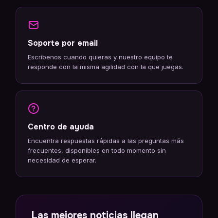
Soporte por email
Escríbenos cuando quieras y nuestro equipo te
responde con la misma agilidad con la que juegas.
Centro de ayuda
Encuentra respuestas rápidas a las preguntas más
frecuentes, disponibles en todo momento sin
necesidad de esperar.
Las mejores noticias llegan