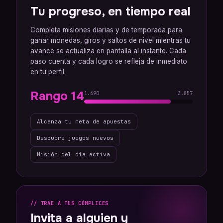
Tu progreso, en tiempo real
Completa misiones diarias y de temporada para
ganar monedas, giros y saltos de nivel mientras tu
avance se actualiza en pantalla al instante. Cada
paso cuenta y cada logro se refleja de inmediato
en tu perfil.
Rango 14
1.690
3.857
Alcanza tu meta de apuestas
Descubre juegos nuevos
Misión del día activa
TRAE A TUS CÓMPLICES
Invita a alguien y