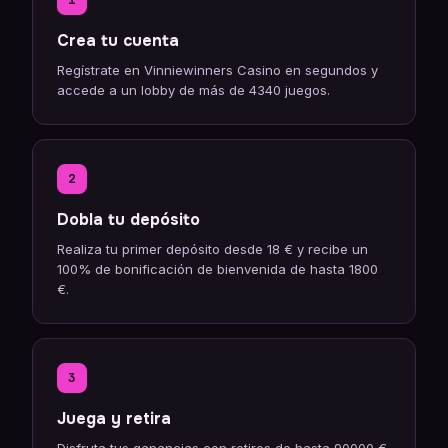
Crea tu cuenta
Regístrate en Vinniewinners Casino en segundos y
accede a un lobby de más de 4340 juegos.
2
Dobla tu depósito
Realiza tu primer depósito desde 18 € y recibe un
100% de bonificación de bienvenida de hasta 1800
€.
3
Juega y retira