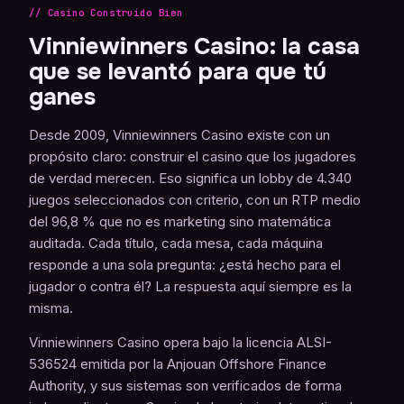
Casino Construido Bien
Vinniewinners Casino: la casa
que se levantó para que tú
ganes
Desde 2009, Vinniewinners Casino existe con un
propósito claro: construir el casino que los jugadores
de verdad merecen. Eso significa un lobby de 4.340
juegos seleccionados con criterio, con un RTP medio
del 96,8 % que no es marketing sino matemática
auditada. Cada título, cada mesa, cada máquina
responde a una sola pregunta: ¿está hecho para el
jugador o contra él? La respuesta aquí siempre es la
misma.
Vinniewinners Casino opera bajo la licencia ALSI-
536524 emitida por la Anjouan Offshore Finance
Authority, y sus sistemas son verificados de forma