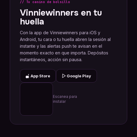
Tu casino de bolsillo
Vinniewinners en tu
huella
Con la app de Vinniewinners para iOS y
Android, tu cara o tu huella abren la sesión al
instante y las alertas push te avisan en el
momento exacto en que importa. Depósitos
instantáneos, acción sin pausa.
App Store
Google Play
Escanea para
instalar