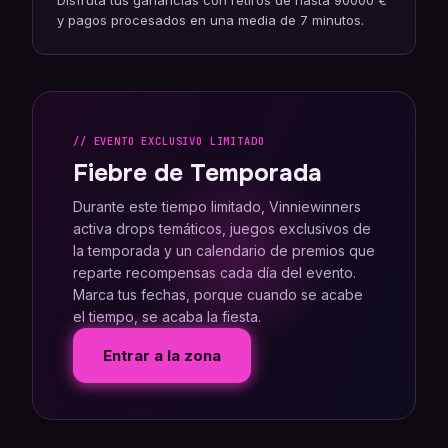
Disfruta tus ganancias con retiros de hasta 90000 €
y pagos procesados en una media de 7 minutos.
EVENTO EXCLUSIVO LIMITADO
Fiebre de Temporada
Durante este tiempo limitado, Vinniewinners
activa drops temáticos, juegos exclusivos de
la temporada y un calendario de premios que
reparte recompensas cada día del evento.
Marca tus fechas, porque cuando se acabe
el tiempo, se acaba la fiesta.
Entrar a la zona