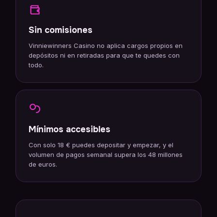
Sin comisiones
Vinniewinners Casino no aplica cargos propios en
depósitos ni en retiradas para que te quedes con
todo.
Mínimos accesibles
Con solo 18 € puedes depositar y empezar, y el
volumen de pagos semanal supera los 48 millones
de euros.