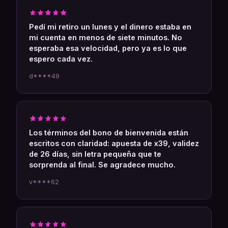
Pedí mi retiro un lunes y el dinero estaba en
mi cuenta en menos de siete minutos. No
esperaba esa velocidad, pero ya es lo que
espero cada vez.
d****49
Los términos del bono de bienvenida están
escritos con claridad: apuesta de x39, validez
de 26 días, sin letra pequeña que te
sorprenda al final. Se agradece mucho.
v****62