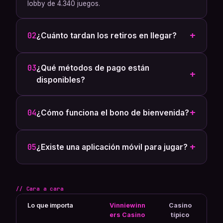
lobby de 4.340 juegos.
+
02
¿Cuánto tardan los retiros en llegar?
03
¿Qué métodos de pago están
+
disponibles?
+
04
¿Cómo funciona el bono de bienvenida?
+
05
¿Existe una aplicación móvil para jugar?
Cara a cara
Lo que importa
Vinniewinn
Casino
ers Casino
típico