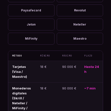
Paysafecard
Revolut
Jeton
Neteller
MiFinity
Maestro
MÉTODO
MÍNIMO
MÁXIMO
PLAZO
Tarjetas
18 €
90 000 €
Hasta 24
(Visa /
h
Maestro)
Monederos
18 €
90 000 €
~7 min
digitales
(Skrill /
Neteller /
MiFinity /