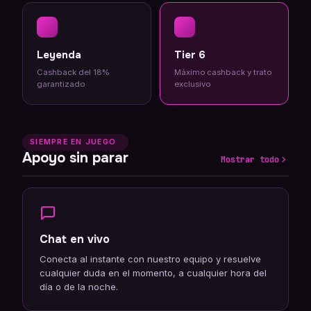
Leyenda
Tier 6
Cashback del 18%
Máximo cashback y trato
garantizado
exclusivo
SIEMPRE EN JUEGO
Apoyo sin parar
Mostrar todo
Chat en vivo
Conecta al instante con nuestro equipo y resuelve
cualquier duda en el momento, a cualquier hora del
día o de la noche.