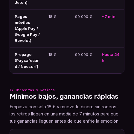
Jeton)
Pagos
18 €
90 000 €
~7 min
móviles
(Apple Pay /
Google Pay /
Revolut)
Prepago
18 €
90 000 €
Hasta 24
(Paysafecar
h
d / Neosurf)
Depósitos y Retiros
Mínimos bajos, ganancias rápidas
Empieza con solo 18 € y mueve tu dinero sin rodeos:
los retiros llegan en una media de 7 minutos para que
tus ganancias lleguen antes de que enfríe la emoción.