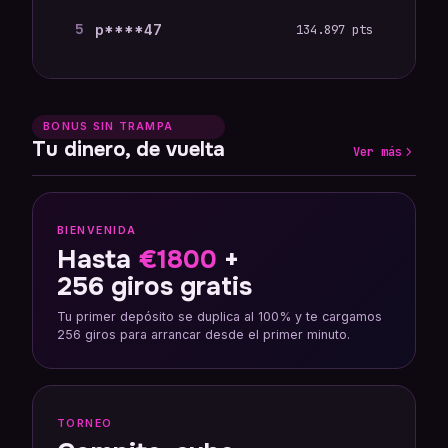
5
134.897 pts
p****47
BONUS SIN TRAMPA
Tu dinero, de vuelta
Ver más
BIENVENIDA
Hasta
€1800
+
256 giros gratis
Tu primer depósito se duplica al 100% y te cargamos
256 giros para arrancar desde el primer minuto.
TORNEO