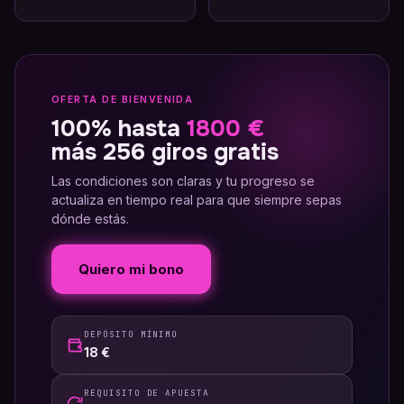
OFERTA DE BIENVENIDA
100% hasta
1800 €
más 256 giros gratis
Las condiciones son claras y tu progreso se
actualiza en tiempo real para que siempre sepas
dónde estás.
Quiero mi bono
DEPÓSITO MÍNIMO
18 €
REQUISITO DE APUESTA